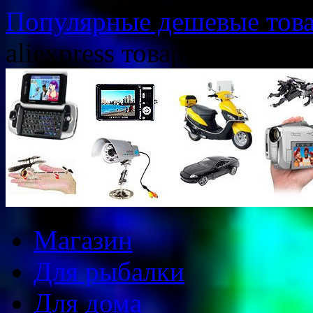
Популярные дешевые товар
aliexpress товары алиэксп
Перейти
Магазин
к
содержимому
Для рыбалки
Для дома