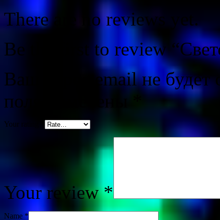
There are no reviews yet.
Be the first to review “С
Ваш адрес email не будет 
поля помечены
*
Your rating
*
Your review
*
Name
*