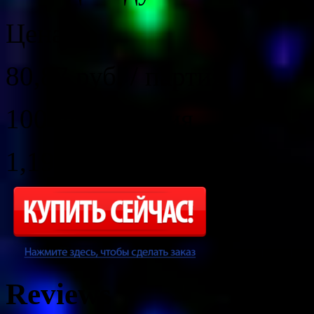
Цена:
80,87
руб.
/
партия
100 шт. / партия
1,19
руб. / шт.
Reviews