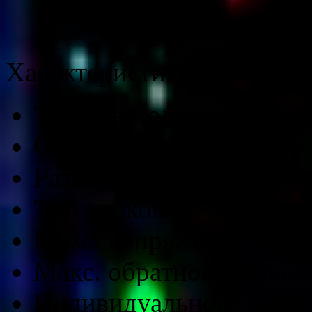
Характеристики товара
Тип:
Светодиод
Состояние:
Новое
Размер модели:
3MM Pu
Тип упаковки:
Сквозное
Макс. напряжение в пр
Макс. обратное напряж
Индивидуального изгот