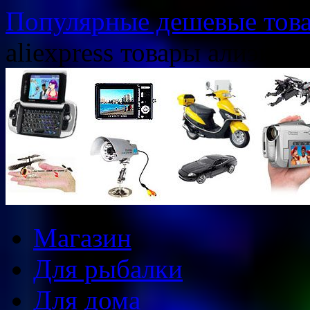
Популярные дешевые товар
aliexpress товары алиэксп
Перейти
Магазин
к
содержимому
Для рыбалки
Для дома