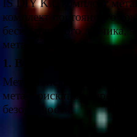
IS DIY Kit, комплект мет
комплект постоянного тока
бесконтактного датчика, э
металлоискатель
1. Введение
Металлоискатель-высоко
металлоискатель, предназ
безопасности.