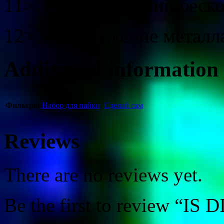
11>. Металлический беск
12>. Обнаружение металла
Additional information
Фильтры
Набор для пайки
,
Сделай сам
Reviews
There are no reviews yet.
Be the first to review “IS 