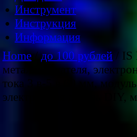
Инструмент
Инструкция
Информация
Home
/
до 100 рублей
/ IS
металлоискателя, электро
тока 3 в-5 в 60 мм, модул
электронная деталь DIY, 