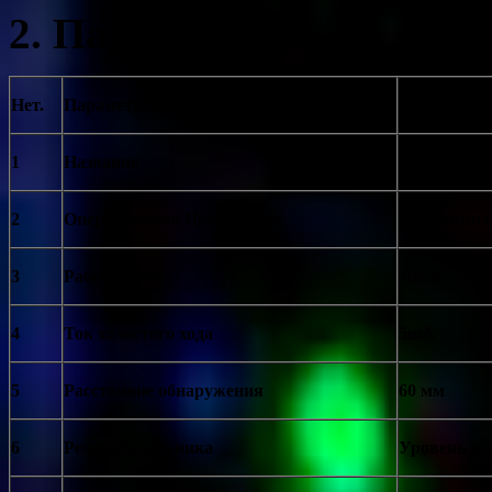
2. Параметр
Нет.
Параметр
Соотношени
1
Название
Детектор м
2
Операционной Напряжение
Постоянный
3
Рабочий ток
40mA
4
Ток холостого хода
5mA
5
Расстояние обнаружения
60 мм
6
Режим будильника
Уровень зв