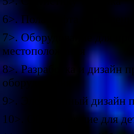
5>. Статистику трафика
6>. Пола лифта управлени
7>. Оборудование для про
местоположения
8>. Разработка и дизайн 
оборудования
9>. Электронный дизайн 
10>. Оборудование для де