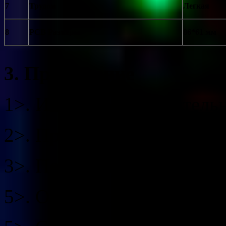
7
Трудом
Легкая
8
PCB Размеры
86*61 мм
3. Применение
1>. Игровой развлекатель
2>. Проверка безопасност
3>. Поиск металлических
5>. Обнаружения автомоб