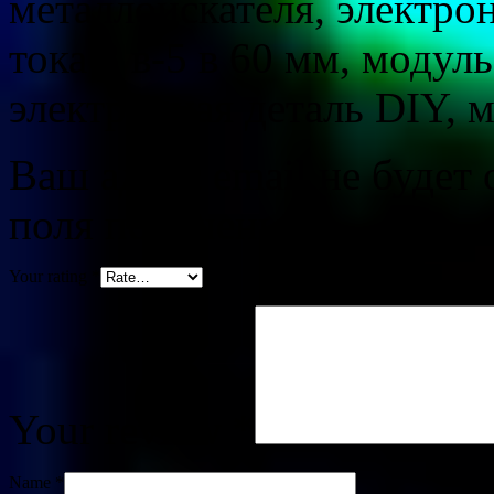
металлоискателя, электро
тока 3 в-5 в 60 мм, модул
электронная деталь DIY, 
Ваш адрес email не будет 
поля помечены
*
Your rating
*
Your review
*
Name
*